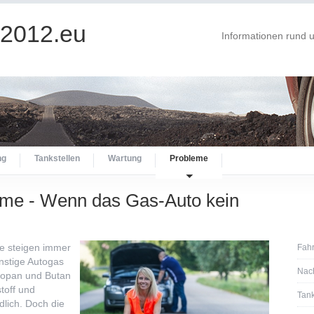
l2012.eu
Informationen rund
ng
Tankstellen
Wartung
Probleme
eme - Wenn das Gas-Auto kein
se steigen immer
Fah
nstige Autogas
Nac
ropan und Butan
stoff und
Tan
dlich. Doch die