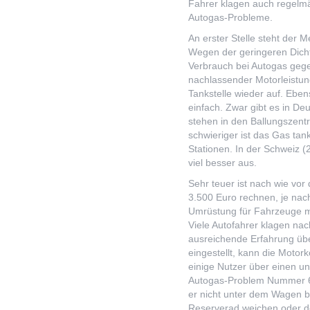
Fahrer klagen auch regelm
Autogas-Probleme.
An erster Stelle steht der 
Wegen der geringeren Dicht
Verbrauch bei Autogas gege
nachlassender Motorleistun
Tankstelle wieder auf. Eben
einfach. Zwar gibt es in De
stehen in den Ballungszent
schwieriger ist das Gas tan
Stationen. In der Schweiz (
viel besser aus.
Sehr teuer ist nach wie vor
3.500 Euro rechnen, je na
Umrüstung für Fahrzeuge mit
Viele Autofahrer klagen nac
ausreichende Erfahrung übe
eingestellt, kann die Moto
einige Nutzer über einen u
Autogas-Problem Nummer 6 h
er nicht unter dem Wagen b
Reserverad weichen oder der