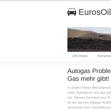
EurosOi
LPG Home
Umrüstu
Autogas Probl
Gas mehr gibt!
In Zeiten hoher Benzinprei
mehr Autofahrer auf das gü
um. Dieses Gemisch aus P
ist der derzeit billigste Kraft
verbrennt sehr umweltfreun