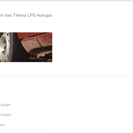
 um das Thema LPG Autogas
rzeuge
hrüsten
ken