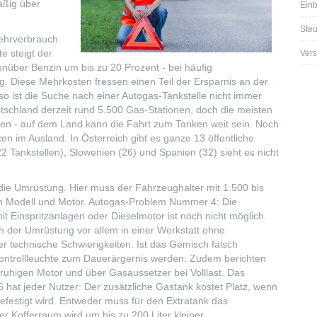
äßig über
Ein
Steu
Mehrverbrauch.
e steigt der
Vers
nüber Benzin um bis zu 20 Prozent - bei häufig
g. Diese Mehrkosten fressen einen Teil der Ersparnis an der
so ist die Suche nach einer Autogas-Tankstelle nicht immer
utschland derzeit rund 5.500 Gas-Stationen, doch die meisten
ren - auf dem Land kann die Fahrt zum Tanken weit sein. Noch
ken im Ausland. In Österreich gibt es ganze 13 öffentliche
22 Tankstellen), Slowenien (26) und Spanien (32) sieht es nicht
 die Umrüstung. Hier muss der Fahrzeughalter mit 1.500 bis
ch Modell und Motor. Autogas-Problem Nummer 4: Die
 Einspritzanlagen oder Dieselmotor ist noch nicht möglich.
h der Umrüstung vor allem in einer Werkstatt ohne
r technische Schwierigkeiten. Ist das Gemisch falsch
rkontrollleuchte zum Dauerärgernis werden. Zudem berichten
nruhigen Motor und über Gasaussetzer bei Volllast. Das
at jeder Nutzer: Der zusätzliche Gastank kostet Platz, wenn
efestigt wird. Entweder muss für den Extratank das
 Kofferraum wird um bis zu 200 Liter kleiner.